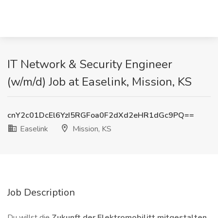
IT Network & Security Engineer
(w/m/d) Job at Easelink, Mission, KS
cnY2c01DcEl6YzI5RGFoa0F2dXd2eHR1dGc9PQ==
Easelink
Mission, KS
Job Description
Du willst die
Zukunft der Elektromobilitt mitgestalten